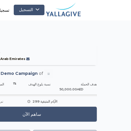
التسجيل
تسجيل
k
 Arab Emirates
-
Demo Campaign
of
1%
هدف الحملة
نسبة بلوغ الهدف
المب
50,000.00AED
299 الأيام المتبقية
تم 
ساهم الآن