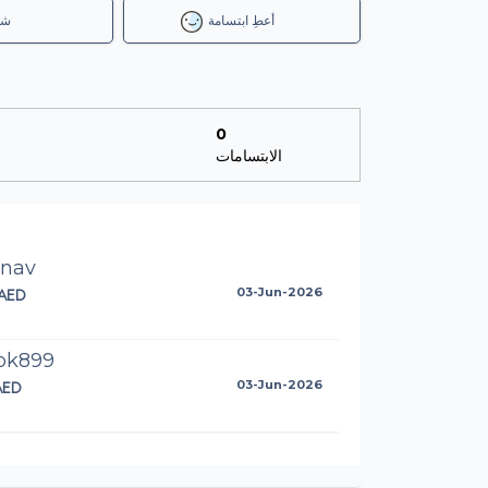
أعطِ ابتسامة
شا
0
الابتسامات
anav
AED
03-Jun-2026
pk899
AED
03-Jun-2026